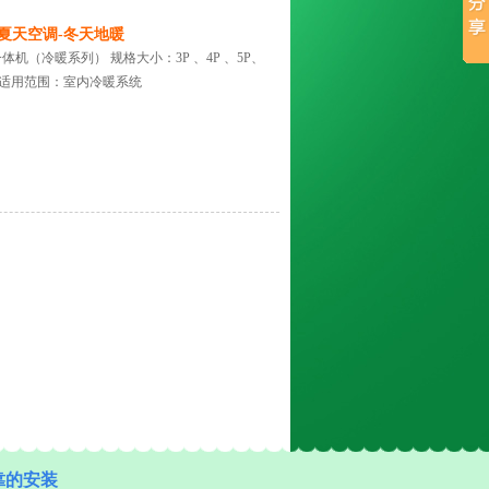
，夏天空调-冬天地暖
（冷暖系列） 规格大小：3P 、4P 、5P、
调 适用范围：室内冷暖系统
靠的安装