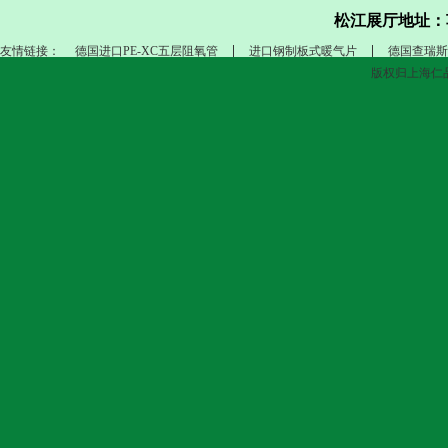
松江展厅地址：
友情链接：
德国进口PE-XC五层阻氧管
进口钢制板式暖气片
德国查瑞斯
版权归上海仁