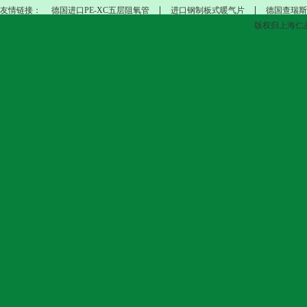
友情链接：
德国进口PE-XC五层阻氧管
进口钢制板式暖气片
德国查瑞斯
版权归上海仁