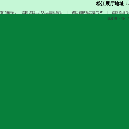
松江展厅地址：
友情链接：
德国进口PE-XC五层阻氧管
进口钢制板式暖气片
德国查瑞斯
版权归上海仁