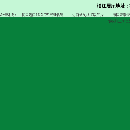
松江展厅地址：
友情链接：
德国进口PE-XC五层阻氧管
进口钢制板式暖气片
德国查瑞斯
版权归上海仁