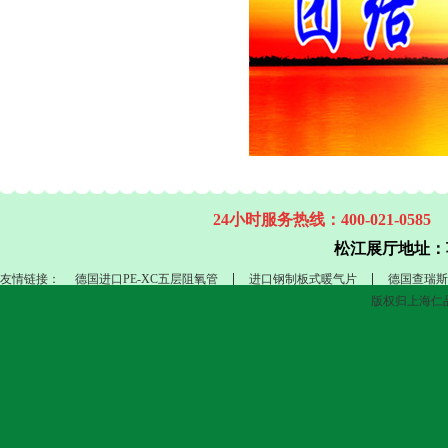
24小时服务热线：400-021-0585
松江展厅地址：
友情链接：
德国进口PE-XC五层阻氧管
进口钢制板式暖气片
德国查瑞斯
版权归上海仁