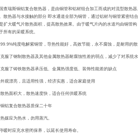
国查瑞斯铜铝复合散热器，是由铜管和铝材组合加工而成的对流型散热器
。散热器与水接触的部分 即水通道全部为铜管，通过铝材与铜管紧密结
是扩大暖气片散热面积，提高散热效果。由于暖气片内的水道均由铜管构
于所有的采暖系统。
 99.9%纯度电解紫铜管，导热性能好，高效节能，永不腐蚀，是耐用的散
 克服了钢制散热器及其他金属散热器耐腐蚀性差的弱点，减少了对系统
 克服了铸铁散热器承压低、金属热强度低、装饰性能差的缺点
 外观漂亮，且适用性强，经济实惠，适合家庭使用
 散热面积大，散热速度快，适合任何供暖系统
 铜铝复合散热器质保二十年
 热媒应为热水，勿用蒸汽。
停暖时应充水密闭保养，以延长使用寿命。