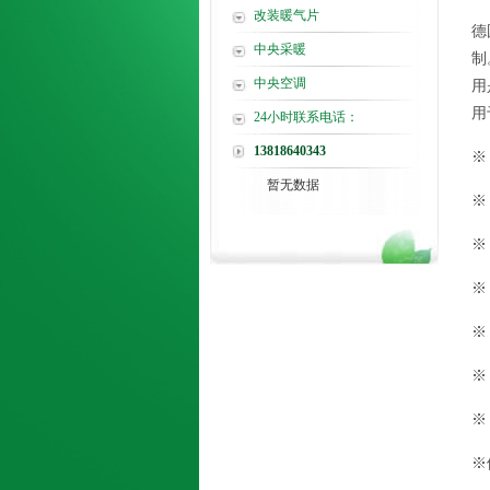
改装暖气片
德
中央采暖
制
中央空调
用
用
24小时联系电话：
13818640343
※
暂无数据
※
※
※
※
※
※
※