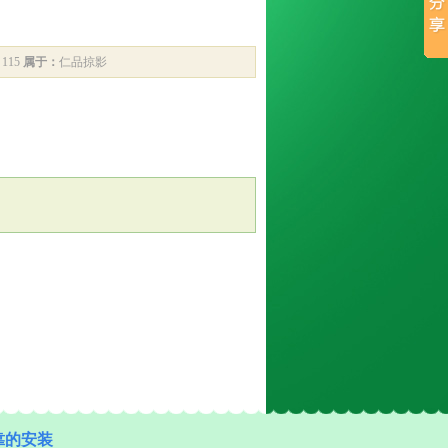
115
属于：
仁品掠影
靠的安装